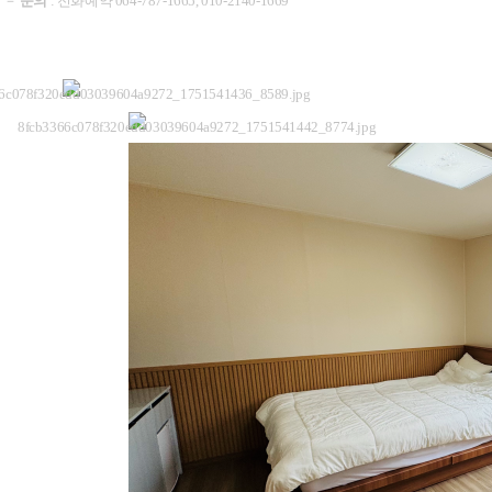
－
문의
:
전화예약
064-787-1665, 010-2140-1669