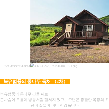
북유럽풍의 통나무 독채 （
2채）
북유럽풍의 통나무 건물 뒤로
큰사슴이 오름이 병풍처럼 펼쳐져 있고、주변은 광활한 목장의
초
원이 끝없이 이어져
있습니다
.