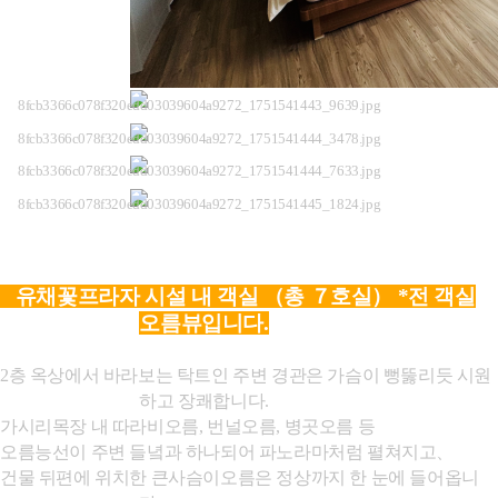
유채꽃프라자 시설 내
객실 （총 ７호실）
*전 객실
오름뷰입니다.
2
층 옥상에서 바라보는 탁트인 주변 경관은 가슴이 뻥뚫리듯 시원
하고 장쾌합니다
.
가시리목장
내 따라비오름
,
번널오름
,
병곳오름 등
오름능선이 주변 들녘과 하나되어 파노라마처럼 펼쳐
지고、
건물 뒤편에 위치한 큰사슴이오름은 정상까지
한 눈에 들어옵니