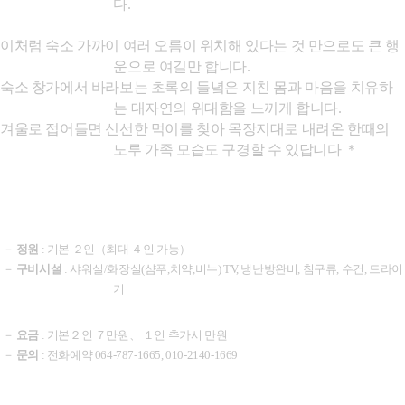
다
.
이처럼 숙소 가까이 여러 오름이 위치해 있다는 것 만으로도 큰 행
운으로 여길만 합니다
.
숙소 창가에서 바라보는 초록의 들녘은 지친 몸과 마음을 치유하
는 대자연의 위대함을 느끼게
합니다
.
겨울로 접어들면 신선한 먹이를 찾아 목장지대로 내려온 한때의
노루 가족 모습도 구
경할 수 있답니다 ＊
－
정원
: 기본 ２인（최대 ４인 가능）
－
구비시설
:
샤워실
/
화장실
(
샴푸
,
치약
,
비누
)
TV,
냉난방완비
,
침구류
,
수건
,
드라이
기
－
요금
: 기본２인 ７만원、 １인 추가시 만원
－
문의
:
전화예약
064-787-1665, 010-2140-1669