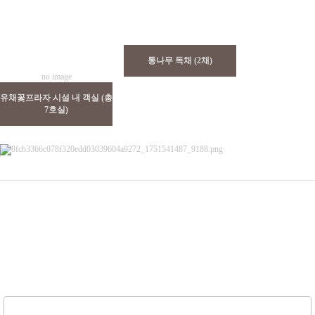
Total 2건
1 페이지
통나무 독채 (2채)
no image
유채꽃프라자 시설 내 객실 (총
7호실)
인사말 ㅣ
숙소소개 ㅣ
카페 ㅣ
식당 ㅣ
세미나실 ㅣ
기타
주소: 서귀포시 표선면 녹산로 464-65
문의전화:
064-787-1665
/ 핸드폰:
010-2140-1669
Copyright ©
gasifarm.com
All rights reserved.
상단으로
PC 버전으로 보기