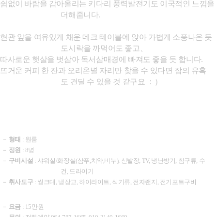
쉼없이 바람을 감아올리는 키다리 풍력발전기도 이국적인 느
낌을
더해줍니다
.
현관 앞을 여유있게 채운 데크 테이블에 앉아 가볍게 소풍나온 듯
도시락을 까먹어도 좋고、
따사로운 햇살을 벗삼아
독서삼매경에 빠져도 좋을 듯 합니다
.
뜨거운 커피 한 잔과 오리온별
자리만 찾을 수 있다면 잠의 유혹
도
견딜 수 있을 것 같구요 ：）
－
형태
:
원룸
－
정원
: 8
명
－
구비시설
:
샤워실
/
화장실
(
샴푸
,
치약
,
비누
),
신발장
, TV,
냉난방기
,
침구류
,
수
건
,
드라이기
－ ​
취사도구
: 씽크대,
냉장고
, 하이라이트,
식기류
, 전자랜지,
전기포트구비
－
요금
: 15
만원