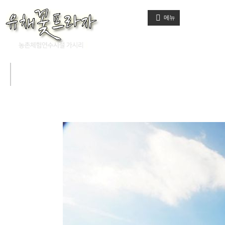
메뉴
유채꽃프라자에는
통나무 독채 2채와 일반객실 7호실이 마련되어 있습니다.