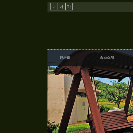
가
가
가
인사말
숙소소개