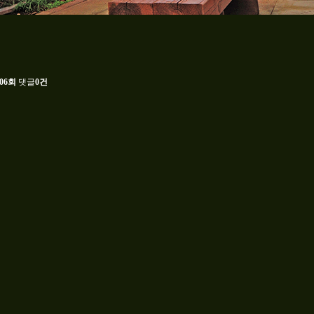
306회
댓글
0건