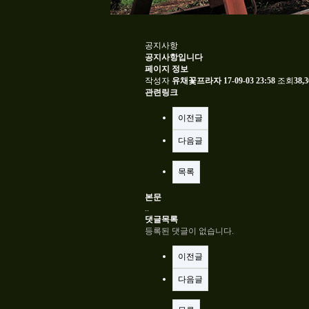
공지사항
공지사항입니다
페이지 정보
작성자
유채꽃프라자
17-09-03 23:58
조회
38,
관련링크
이전글
다음글
목록
본문
..
댓글목록
등록된 댓글이 없습니다.
이전글
다음글