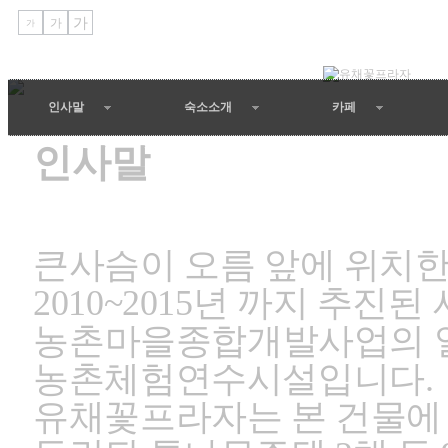
가
가
가
인사말
숙소소개
카페
인사말
인사말
큰사슴이 오름 앞에 위치
2010~2015
년 까지
추진된 
농
촌마을종합개발사업의 
농촌체험연수시설입니다
.
유채꽃프라자는 본 건물