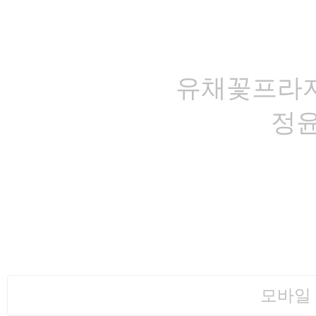
유채꽃프라자 영
정윤수 대표
인사말 ㅣ
숙소소개 ㅣ
카페 ㅣ
식당 ㅣ
세미나실 ㅣ
기타
주소: 서귀포시 표선면 녹산로 464-65 / 문의전화: 064-787-1665 / 핸드폰: 010-2140-
Copyright ©
유채꽃프라자
All rights reserved.
모바일